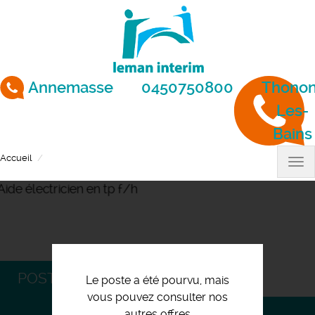
Aller
au
contenu
principal
Annemasse
0450750800
Thonon
Les-
Bains
Accueil
Aide électricien en tp f/h
Tog
nav
POSTULEZ
Le poste a été pourvu, mais
vous pouvez consulter nos
autres offres