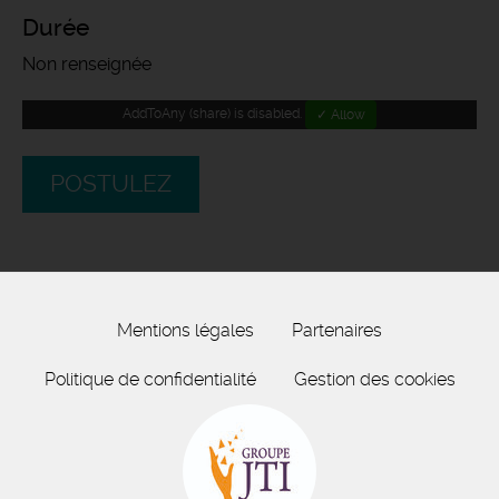
Durée
Non renseignée
AddToAny (share) is disabled.
✓ Allow
POSTULEZ
Mentions légales
Partenaires
Politique de confidentialité
Gestion des cookies