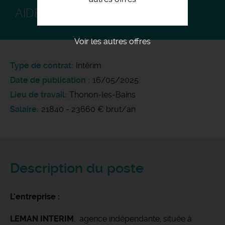
AIDE ÉLECTRICIEN EN TP F/H
Voir les autres offres
Type de contrat
Intérim
Date de publication
16/05/2025
Lieu de travail
Thonon-les-Bains
Salaire
21840 - 23660 € brut/an
Description du poste
L'entreprise :
LEMAN INTERIM
, agence indépendante, située à