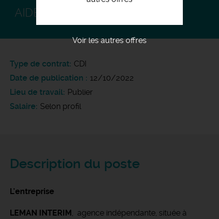
AIDE POSEUR H/F
Voir les autres offres
Type de contrat
CDI
Date de publication
12/10/2022
Lieu de travail
Publier
Salaire
Selon profil
Description du poste
L'entreprise
LEMAN INTERIM
, agence indépendante, située à