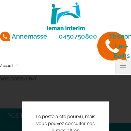
Aller
au
contenu
principal
Annemasse
0450750800
Thonon
Les-
Bains
Accueil
Aide poseur h/f
Tog
nav
POSTULEZ
Le poste a été pourvu, mais
vous pouvez consulter nos
autres offres