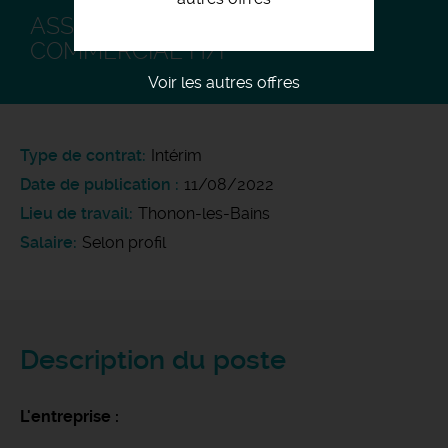
ASSISTANT ADMINISTRATIF ET
COMMERCIAL H/F
Voir les autres offres
Type de contrat
Intérim
Date de publication
11/08/2022
Lieu de travail
Thonon-les-Bains
Salaire
Selon profil
Description du poste
L'entreprise :