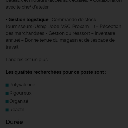
bateaux et moteurs (accès aux éclatés) – Collaboration
avec le chef d’atelier
•
Gestion logistique
: Commande de stock
fournisseurs (Uship, Jobe, VSC, Proxam, ….) – Réception
des marchandises - Gestion du réassort – Inventaire
annuel – Bonne tenue du magasin et de l’espace de
travail
L'anglais est un plus.
Les qualités recherchées pour ce poste sont :
Polyvalence
Rigoureux
Organisé
Réactif
Durée