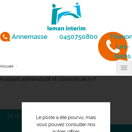
Aller
au
contenu
principal
Annemasse
0450750800
Thonon
Les-
Bains
Accueil
Assistant administratif et commercial h/f
Tog
nav
POSTULEZ
Le poste a été pourvu, mais
vous pouvez consulter nos
autres offres