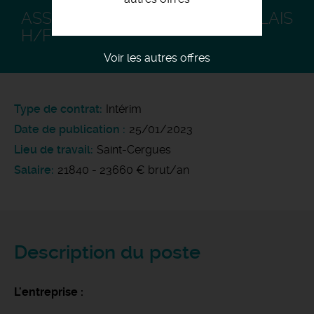
ASSISTANT COMMERCIAL ANGLAIS
H/F
Voir les autres offres
Type de contrat
Intérim
Date de publication
25/01/2023
Lieu de travail
Saint-Cergues
Salaire
21840 - 23660 € brut/an
Description du poste
L'entreprise :