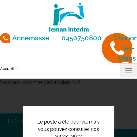
Aller
au
contenu
principal
Annemasse
0450750800
Thonon
Les-
Bains
Accueil
Assistant commercial anglais h/f
Tog
nav
POSTULEZ
Le poste a été pourvu, mais
vous pouvez consulter nos
autres offres