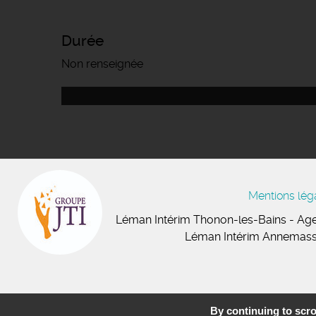
Durée
Non renseignée
Mentions lég
Léman Intérim
Thonon-les-Bains
- Age
Léman Intérim Annemas
By continuing to scrol