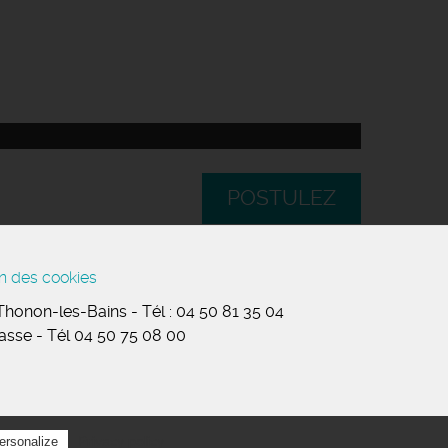
POSTULEZ
n des cookies
 Thonon-les-Bains
-
Tél :
04 50 81 35 04
masse
-
Tél 04 50 75 08 00
Privacy policy
ersonalize