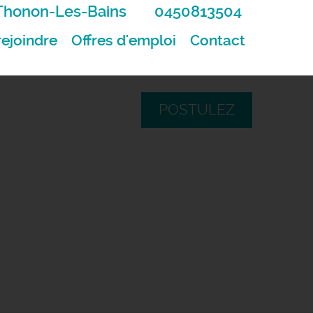
Thonon-Les-Bains
0450813504
ejoindre
Offres d'emploi
Contact
POSTULEZ