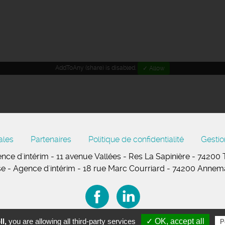
AddToAny (share) is disabled.
✓ Allow
ales
Partenaires
Politique de confidentialité
Gestio
nce d'intérim - 11
avenue Vallées
- Res La Sapinière - 74200
se
- Agence d'intérim - 18 rue Marc Courriard - 74200 Anne
l,
you are allowing all third-party services
✓ OK, accept all
P