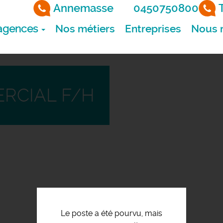
Annemasse
0450750800
agences
Nos métiers
Entreprises
Nous r
RCIAL F/H
Le poste a été pourvu, mais