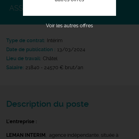
ASSISTANT COMMERCIAL H/F
Voir les autres offres
Type de contrat
Intérim
Date de publication
13/03/2024
Lieu de travail
Châtel
Salaire
21840 - 24570 € brut/an
Description du poste
L'entreprise :
LEMAN INTERIM
, agence indépendante, située à