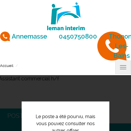
Aller
au
contenu
principal
Annemasse
0450750800
Thonon
Les-
Bains
Accueil
Assistant commercial h/f
Tog
nav
POSTULEZ
Le poste a été pourvu, mais
vous pouvez consulter nos
autres offres