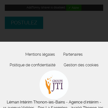
AddToAny (share) is disabled.
✓ Allow
POSTULEZ
Mentions légales
Partenaires
Politique de confidentialité
Gestion des cookies
Léman Intérim
Thonon-les-Bains
- Agence d'intérim -
11
avenue Vallées
- Res La Sapinière - 74200 Thonon-les-