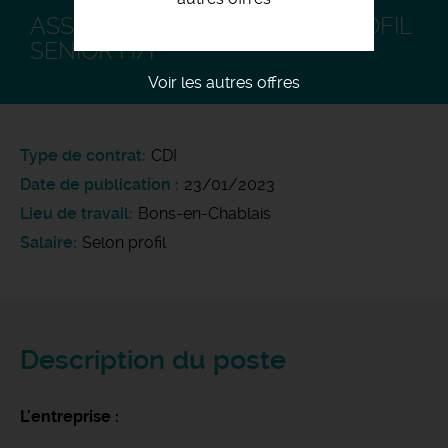
ASSISTANT COMMERCIAL - PROFIL
SENIOR H/F
Voir les autres offres
Type de contrat
CDI
Date de publication
23/01/2023
Lieu de travail
Bons-en-Chablais
Salaire
Selon profil
Description du poste
L'entreprise :