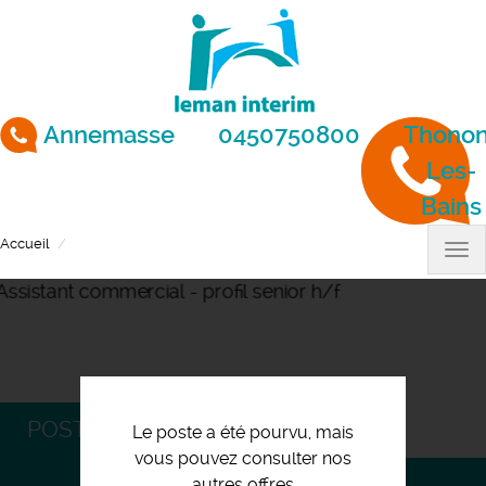
Aller
au
contenu
principal
Annemasse
0450750800
Thonon
Les-
Bains
Accueil
Assistant commercial - profil senior h/f
Tog
nav
POSTULEZ
Le poste a été pourvu, mais
vous pouvez consulter nos
autres offres