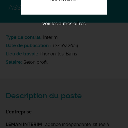
ASSISTANT LOGISTIQUE F/H
Voir les autres offres
Type de contrat
Intérim
Date de publication
12/10/2024
Lieu de travail
Thonon-les-Bains
Salaire
Selon profil
Description du poste
L'entreprise
LEMAN INTERIM
, agence indépendante, située à