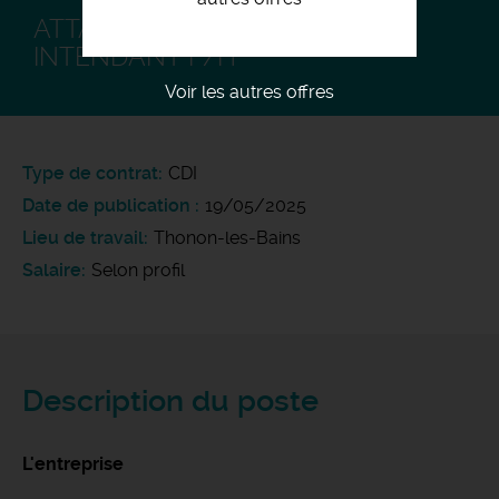
ATTACHÉ DE GESTION /
INTENDANT F/H
Voir les autres offres
Type de contrat
CDI
Date de publication
19/05/2025
Lieu de travail
Thonon-les-Bains
Salaire
Selon profil
Description du poste
L'entreprise