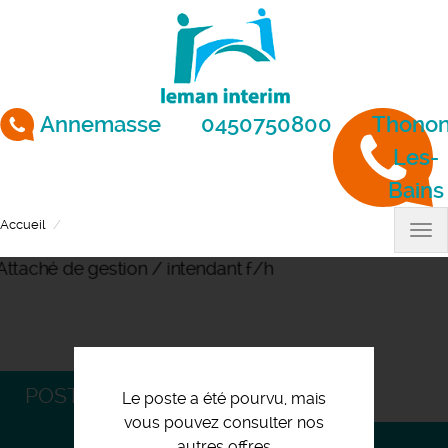
Aller
au
contenu
principal
Annemasse
0450750800
Thonon
Les-
Bains
Accueil
Attaché de gestion / intendant f/h
Tog
nav
POSTULEZ
Le poste a été pourvu, mais
vous pouvez consulter nos
autres offres