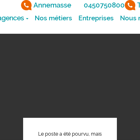
Annemasse
0450750800
agences
Nos métiers
Entreprises
Nous r
Le poste a été pourvu, mais