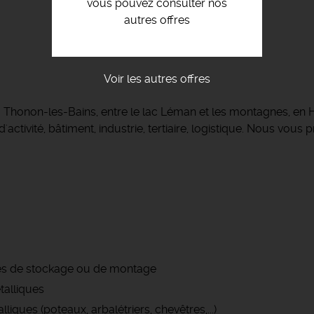
vous pouvez consulter nos
autres offres
Voir les autres offres
 à Thonon-les-Bains, entre le lac Léman et les montagnes, 
activité, bâtiment, industrie, tertiaire, logistique. Nous vou
ones de stockage ou de montage
talliques
liques (poteaux, arbalétriers, chevêtres,...)