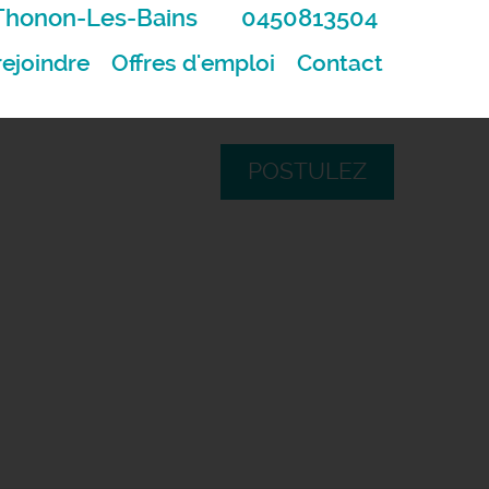
Thonon-Les-Bains
0450813504
ejoindre
Offres d'emploi
Contact
POSTULEZ