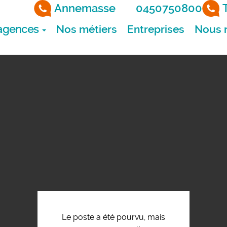
Annemasse
0450750800
agences
Nos métiers
Entreprises
Nous r
Le poste a été pourvu, mais