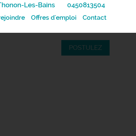
Thonon-Les-Bains
0450813504
ejoindre
Offres d'emploi
Contact
POSTULEZ