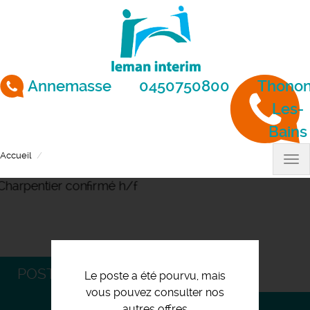
Aller
au
contenu
principal
Annemasse
0450750800
Thonon
Les-
Bains
Accueil
Charpentier confirmé h/f
Tog
nav
POSTULEZ
Le poste a été pourvu, mais
vous pouvez consulter nos
autres offres