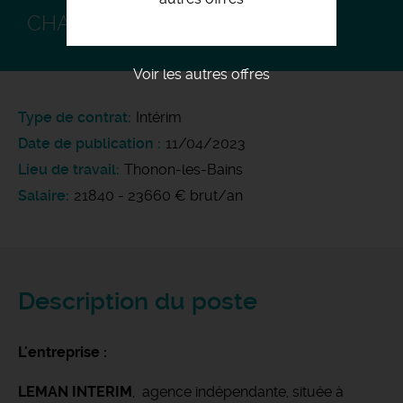
CHARPENTIER CONFIRMÉ H/F
Voir les autres offres
Type de contrat
Intérim
Date de publication
11/04/2023
Lieu de travail
Thonon-les-Bains
Salaire
21840 - 23660 € brut/an
Description du poste
L'entreprise :
LEMAN INTERIM
, agence indépendante, située à