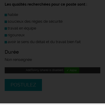
Les qualités recherchées pour ce poste sont :
habile
soucieux des règles de sécurité
travail en équipe
rigoureux
avoir le sens du détail et du travail bien fait
Durée
Non renseignée
AddToAny (share) is disabled.
✓ Allow
POSTULEZ