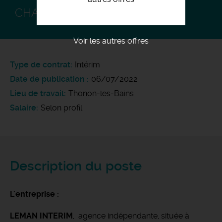
CHARPENTIER H/F
Voir les autres offres
Type de contrat
Intérim
Date de publication
06/07/2022
Lieu de travail
Thonon-les-Bains
Salaire
Selon profil
Description du poste
L'entreprise :
LEMAN INTERIM
, agence indépendante, située à