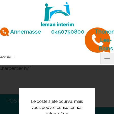
Aller
au
contenu
principal
Annemasse
0450750800
Thonon
Les-
Bains
Accueil
Charpentier h/f
Tog
nav
POSTULEZ
Le poste a été pourvu, mais
vous pouvez consulter nos
autres offres