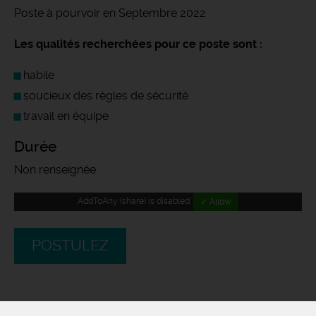
Poste à pourvoir en Septembre 2022
Les qualités recherchées pour ce poste sont :
habile
soucieux des règles de sécurité
travail en équipe
Durée
Non renseignée
AddToAny (share) is disabled.
✓ Allow
POSTULEZ