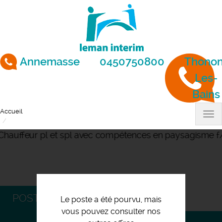
Aller
au
contenu
principal
Annemasse
0450750800
Thonon
Les-
Bains
Accueil
Tog
Chauffeur pl et spl avec compétences en paysagisme f/h
nav
POSTULEZ
Le poste a été pourvu, mais
vous pouvez consulter nos