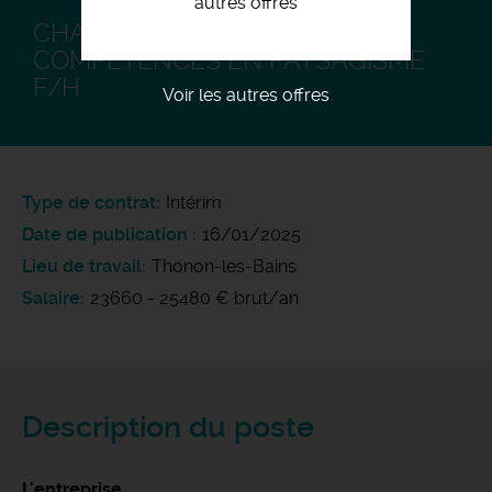
autres offres
CHAUFFEUR PL ET SPL AVEC
COMPÉTENCES EN PAYSAGISME
F/H
Voir les autres offres
Type de contrat
Intérim
Date de publication
16/01/2025
Lieu de travail
Thonon-les-Bains
Salaire
23660 - 25480 € brut/an
Description du poste
L'entreprise