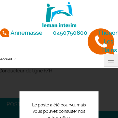
Aller
au
contenu
principal
Annemasse
0450750800
Thonon
Les-
Bains
Accueil
Conducteur de ligne F/H
Tog
nav
POSTULEZ
Le poste a été pourvu, mais
vous pouvez consulter nos
autres offres