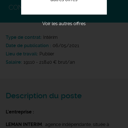
CONDUCTEUR DE LIGNE F/H
Voir les autres offres
Type de contrat
Intérim
Date de publication
06/05/2021
Lieu de travail
Publier
Salaire
19110 - 21840 € brut/an
Description du poste
L'entreprise :
LEMAN INTERIM
, agence indépendante, située à