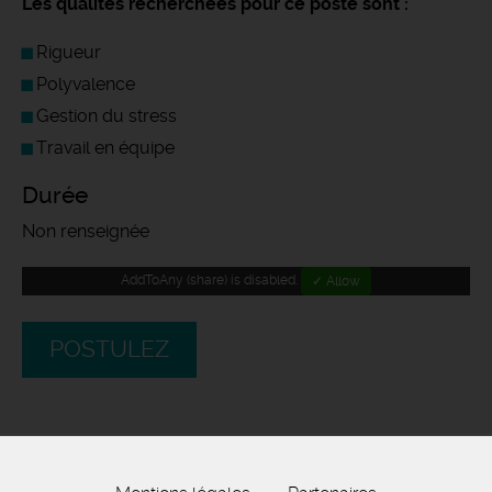
Les qualités recherchées pour ce poste sont :
Rigueur
Polyvalence
Gestion du stress
Travail en équipe
Durée
Non renseignée
AddToAny (share) is disabled.
✓ Allow
POSTULEZ