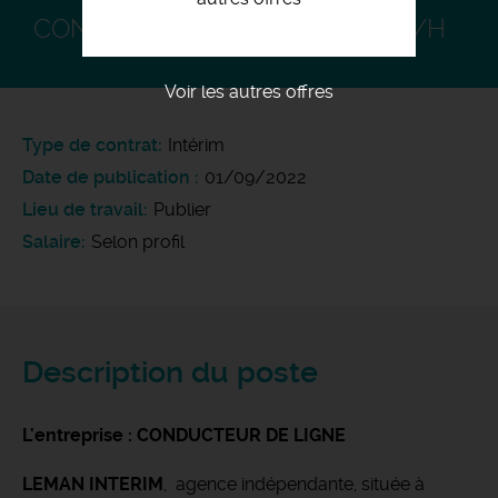
CONDUCTEUR DE LIGNE H/F F/H
Voir les autres offres
Type de contrat
Intérim
Date de publication
01/09/2022
Lieu de travail
Publier
Salaire
Selon profil
Description du poste
L'entreprise : CONDUCTEUR DE LIGNE
LEMAN INTERIM
, agence indépendante, située à