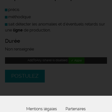
précis
méthodique
sait détecter les anomalies et d'éventuels retards sur
une
ligne
de production.
Durée
Non renseignée
AddToAny (share) is disabled.
✓ Allow
POSTULEZ
Mentions légales
Partenaires