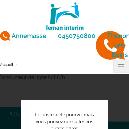
Aller
au
contenu
principal
Annemasse
0450750800
Thonon
Les-
Bains
Accueil
Conducteur de ligne h/f f/h
Tog
nav
POSTULEZ
Le poste a été pourvu, mais
vous pouvez consulter nos
autres offres