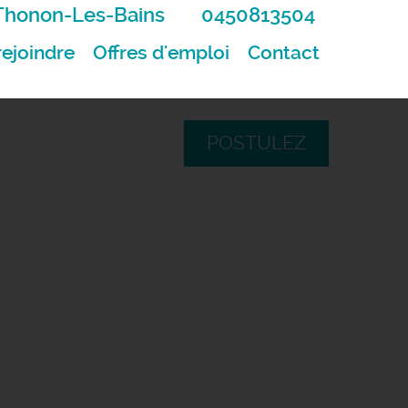
Thonon-Les-Bains
0450813504
ejoindre
Offres d'emploi
Contact
POSTULEZ