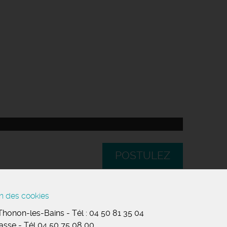
POSTULEZ
n des cookies
 Thonon-les-Bains
-
Tél :
04 50 81 35 04
masse
-
Tél 04 50 75 08 00