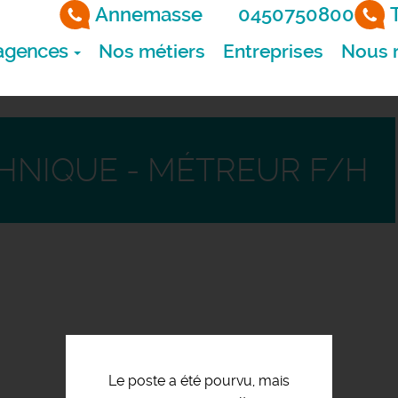
Annemasse
0450750800
agences
Nos métiers
Entreprises
Nous r
HNIQUE - MÉTREUR F/H
Le poste a été pourvu, mais