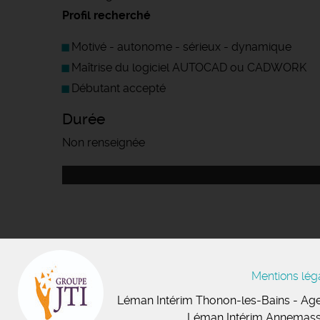
Profil recherché
Motivé - autonome - sérieux - dynamique
Maîtrise du logiciel AUTOCAD ou CADWORK
Débutant accepté
Durée
Non renseignée
Mentions lég
Léman Intérim
Thonon-les-Bains
- Age
Léman Intérim Annemas