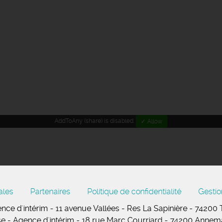
AddToAny (share) is disabled.
✓ Allow
ales
Partenaires
Politique de confidentialité
Gestio
nce d'intérim - 11
avenue Vallées
- Res La Sapinière - 74200
se
- Agence d'intérim - 18 rue Marc Courriard - 74200 Anne