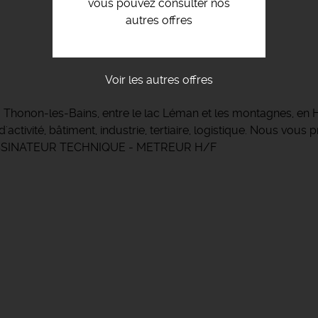
vous pouvez consulter nos
autres offres
Voir les autres offres
à Thonon-les-Bains, entre le lac Léman et les montagnes, en
activité, bâtiment, industrie, tertiaire, logistique. Nous vou
N DESSINATEUR TECHNIQUE - METREUR H/F