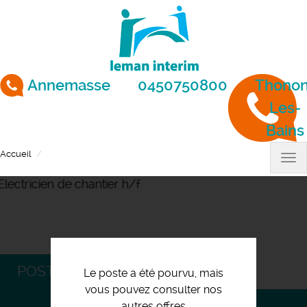
Aller
au
contenu
principal
Annemasse
0450750800
Thonon
Les-
Bains
Accueil
Electricien de chantier h/f
Tog
nav
POSTULEZ
Le poste a été pourvu, mais
vous pouvez consulter nos
autres offres