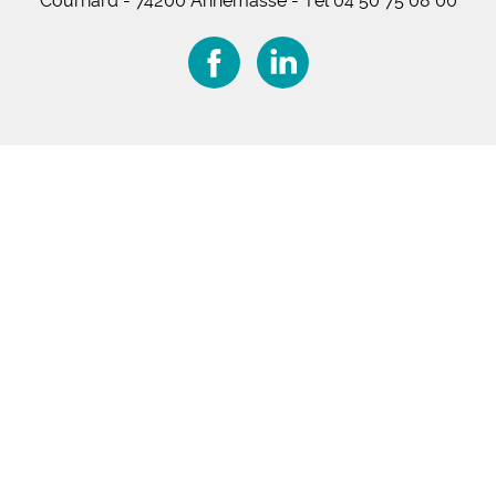
Courriard - 74200 Annemasse
-
Tél 04 50 75 08 00