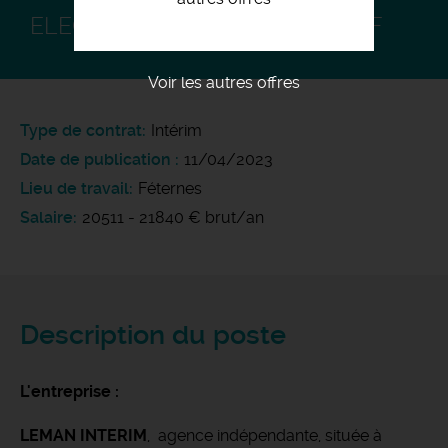
ELECTRICIEN DE CHANTIER H/F
Voir les autres offres
Type de contrat
Intérim
Date de publication
11/04/2023
Lieu de travail
Féternes
Salaire
20511 - 21840 € brut/an
Description du poste
L'entreprise :
LEMAN INTERIM
, agence indépendante, située à