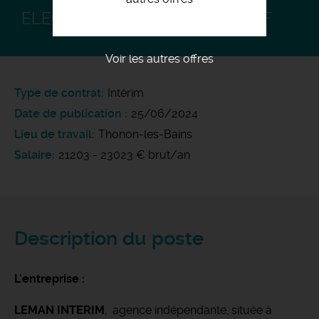
ELECTRICIEN DE CHANTIER H/F
Voir les autres offres
Type de contrat
Intérim
Date de publication
25/06/2024
Lieu de travail
Thonon-les-Bains
Salaire
21203 - 23023 € brut/an
Description du poste
L'entreprise :
LEMAN INTERIM
, agence indépendante, située à