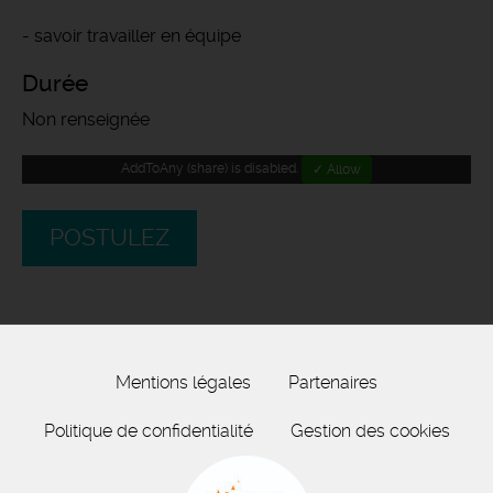
- savoir travailler en équipe
Durée
Non renseignée
AddToAny (share) is disabled.
✓ Allow
POSTULEZ
Mentions légales
Partenaires
Politique de confidentialité
Gestion des cookies