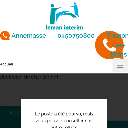
Aller
au
contenu
principal
Annemasse
0450750800
Thonon
Les-
Bains
Accueil
Electricien de chantier h/f
Tog
nav
POSTULEZ
Le poste a été pourvu, mais
vous pouvez consulter nos
autres offres