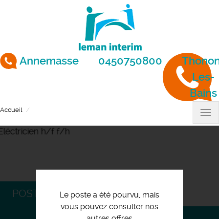
Aller
au
contenu
principal
Annemasse
0450750800
Thonon
Les-
Bains
Accueil
Eléctricien h/f f/h
Tog
nav
POSTULEZ
Le poste a été pourvu, mais
vous pouvez consulter nos
autres offres