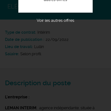
ELÉCTRICIEN H/F F/H
Voir les autres offres
Type de contrat
Intérim
Date de publication
22/09/2022
Lieu de travail
Lullin
Salaire
Selon profil
Description du poste
L'entreprise :
LEMAN INTERIM
, agence indépendante, située à