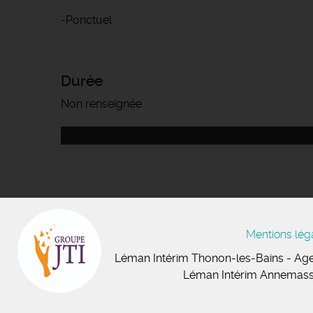
-Ponctuel
Durée
Non renseignée
Mentions lég
Léman Intérim
Thonon-les-Bains
- Age
Léman Intérim Annemas