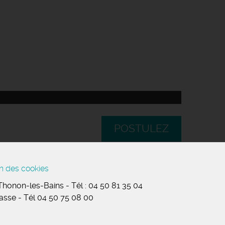
POSTULEZ
n des cookies
 Thonon-les-Bains
-
Tél :
04 50 81 35 04
masse
-
Tél 04 50 75 08 00