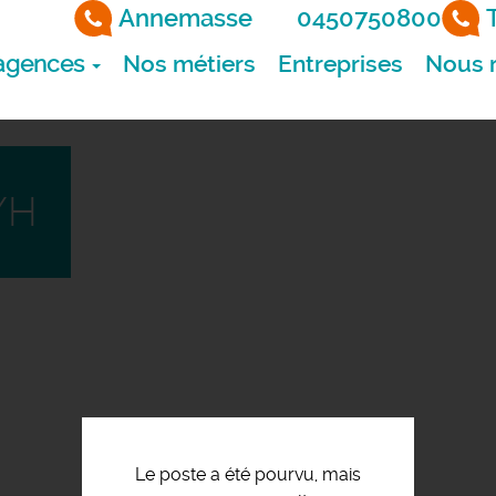
Annemasse
0450750800
agences
Nos métiers
Entreprises
Nous r
/H
Le poste a été pourvu, mais