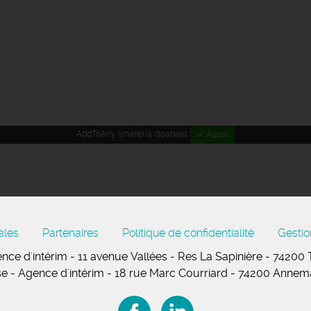
AddToAny (share) is disabled.
✓ Allow
ales
Partenaires
Politique de confidentialité
Gestio
nce d'intérim - 11
avenue Vallées
- Res La Sapinière - 74200
se
- Agence d'intérim - 18 rue Marc Courriard - 74200 Anne