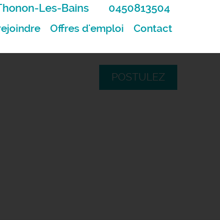
Thonon-Les-Bains
0450813504
ejoindre
Offres d'emploi
Contact
POSTULEZ