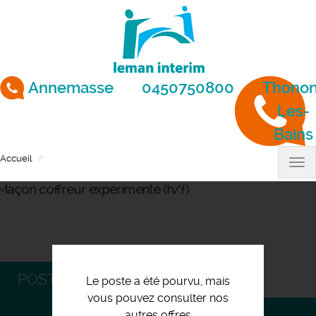
Aller
au
contenu
principal
Annemasse
0450750800
Thonon
Les-
Bains
Accueil
Maçon coffreur expérimenté (h/f)
Tog
nav
POSTULEZ
Le poste a été pourvu, mais
vous pouvez consulter nos
autres offres