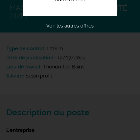
MAÇON COFFREUR EXPÉRIMENTÉ
(H/F)
Voir les autres offres
Type de contrat
Intérim
Date de publication
12/07/2024
Lieu de travail
Thonon-les-Bains
Salaire
Selon profil
Description du poste
L'entreprise