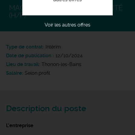
MAÇON COFFREUR EXPÉRIMENTÉ
(H/F)
Voir les autres offres
Type de contrat
Intérim
Date de publication
12/10/2024
Lieu de travail
Thonon-les-Bains
Salaire
Selon profil
Description du poste
L'entreprise