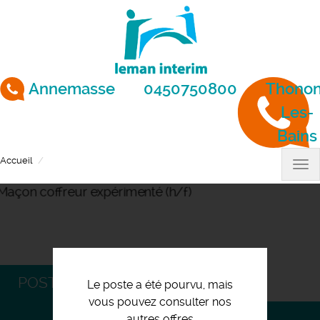
Aller
au
contenu
principal
Annemasse
0450750800
Thonon
Les-
Bains
Accueil
Maçon coffreur expérimenté (h/f)
Tog
nav
POSTULEZ
Le poste a été pourvu, mais
vous pouvez consulter nos
autres offres