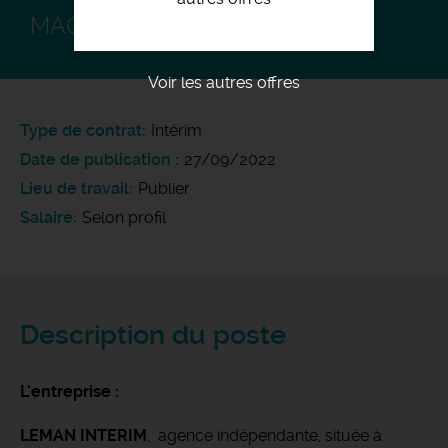
MAGASINIER CARISTE H/F
Voir les autres offres
Type de contrat
Intérim
Date de publication
27/09/2022
Lieu de travail
Publier
Salaire
Selon profil
Description du poste
L'entreprise :
LEMAN INTERIM
, agence indépendante, située à