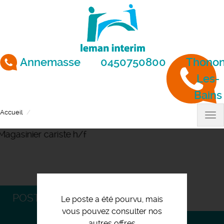
Aller
au
contenu
principal
Annemasse
0450750800
Thonon
Les-
Bains
Accueil
Magasinier cariste h/f
Tog
nav
POSTULEZ
Le poste a été pourvu, mais
vous pouvez consulter nos
autres offres