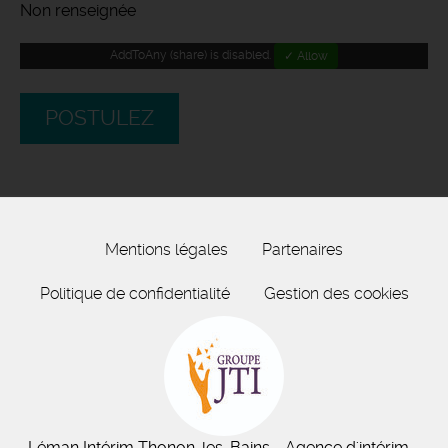
Non renseignée
AddToAny (share) is disabled.
✓ Allow
POSTULEZ
Mentions légales
Partenaires
Politique de confidentialité
Gestion des cookies
Léman Intérim
Thonon-les-Bains
- Agence d'intérim -