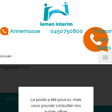
Aller
au
contenu
principal
Annemasse
0450750800
Thonon
Les-
Bains
Accueil
Magasinier f/h
Tog
nav
POSTULEZ
Le poste a été pourvu, mais
vous pouvez consulter nos
autres offres