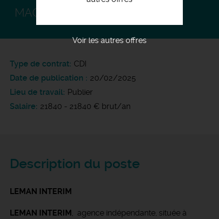
MAGASINIER F/H
Voir les autres offres
Type de contrat
CDI
Date de publication
20/02/2025
Lieu de travail
Publier
Salaire
21840 - 21840 € brut/an
Description du poste
LEMAN INTERIM
LEMAN INTERIM
, agence indépendante, située à