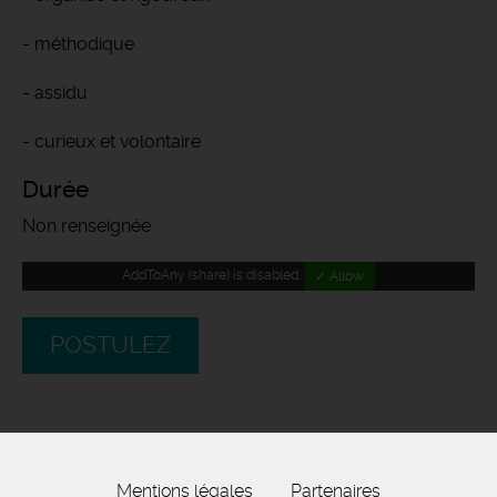
- méthodique
- assidu
- curieux et volontaire
Durée
Non renseignée
AddToAny (share) is disabled.
✓ Allow
POSTULEZ
Mentions légales
Partenaires