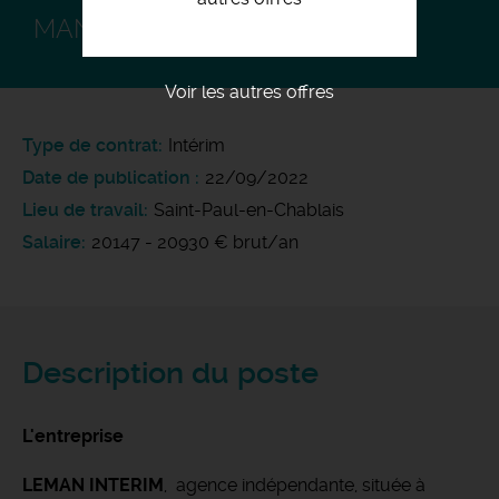
MANOEUVRE F/H
Voir les autres offres
Type de contrat
Intérim
Date de publication
22/09/2022
Lieu de travail
Saint-Paul-en-Chablais
Salaire
20147 - 20930 € brut/an
Description du poste
L'entreprise
LEMAN INTERIM
, agence indépendante, située à