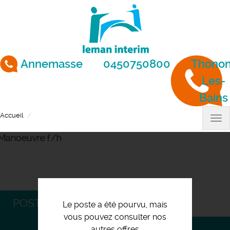
Aller
au
contenu
principal
Annemasse
0450750800
Thonon
Les-
Bains
Accueil
Manoeuvre f/h
Tog
nav
POSTULEZ
Le poste a été pourvu, mais
vous pouvez consulter nos
autres offres