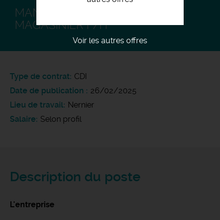
MANUTENTIONNAIRE /
MAGASINIER F/H
Voir les autres offres
Type de contrat
CDI
Date de publication
26/02/2025
Lieu de travail
Nernier
Salaire
Selon profil
Description du poste
L'entreprise