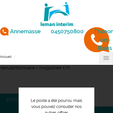
Aller
au
contenu
principal
Annemasse
0450750800
Thonon
Les-
Bains
Accueil
Manutentionnaire / magasinier f/h
Tog
nav
POSTULEZ
Le poste a été pourvu, mais
vous pouvez consulter nos
autres offres