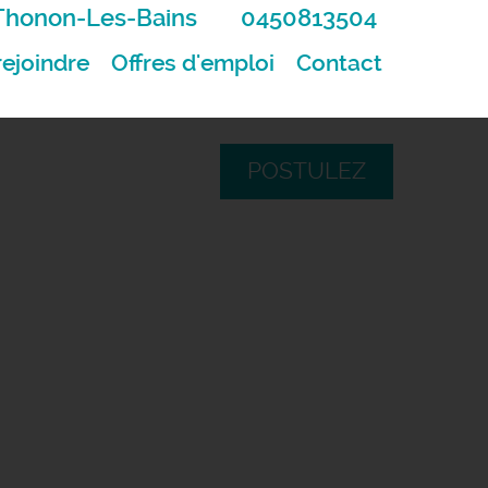
Thonon-Les-Bains
0450813504
ejoindre
Offres d'emploi
Contact
POSTULEZ