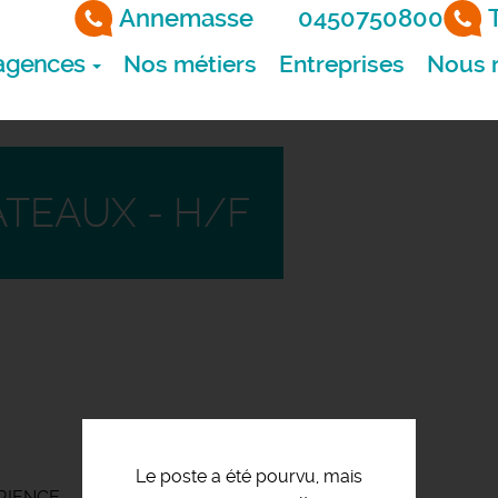
Annemasse
0450750800
agences
Nos métiers
Entreprises
Nous r
TEAUX - H/F
Le poste a été pourvu, mais
ERIENCE