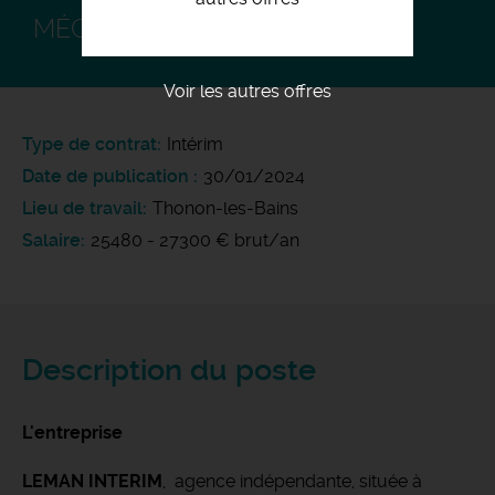
MÉCANICIEN H/F ️ F/H
Voir les autres offres
Type de contrat
Intérim
Date de publication
30/01/2024
Lieu de travail
Thonon-les-Bains
Salaire
25480 - 27300 € brut/an
Description du poste
L'entreprise
LEMAN INTERIM
, agence indépendante, située à