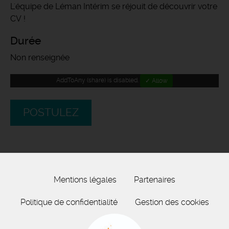
L'équipe de Léman Intérim se réjouit de découvrir votre
CV !
Durée
Non renseignée
AddToAny (share) is disabled.
✓ Allow
POSTULEZ
Mentions légales
Partenaires
Politique de confidentialité
Gestion des cookies