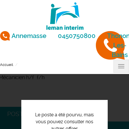
Aller
au
contenu
principal
Annemasse
0450750800
Thonon
Les-
Bains
Accueil
Mécanicien h/f ️ f/h
Tog
nav
POSTULEZ
Le poste a été pourvu, mais
vous pouvez consulter nos
autres offres