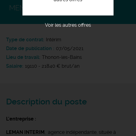
MENUISIER MONTEUR F/H
Voir les autres offres
Type de contrat
Intérim
Date de publication
07/05/2021
Lieu de travail
Thonon-les-Bains
Salaire
19110 - 21840 € brut/an
Description du poste
L'entreprise :
LEMAN INTERIM
, agence indépendante, située à