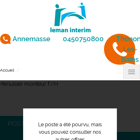
Aller
au
contenu
principal
Annemasse
0450750800
Thonon
Les-
Bains
Accueil
Menuisier monteur F/H
Tog
nav
POSTULEZ
Le poste a été pourvu, mais
vous pouvez consulter nos
autres offres