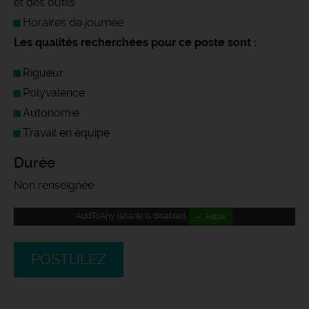
et des outils
Horaires de journée
Les qualités recherchées pour ce poste sont :
Rigueur
Polyvalence
Autonomie
Travail en équipe
Durée
Non renseignée
AddToAny (share) is disabled.
✓ Allow
POSTULEZ