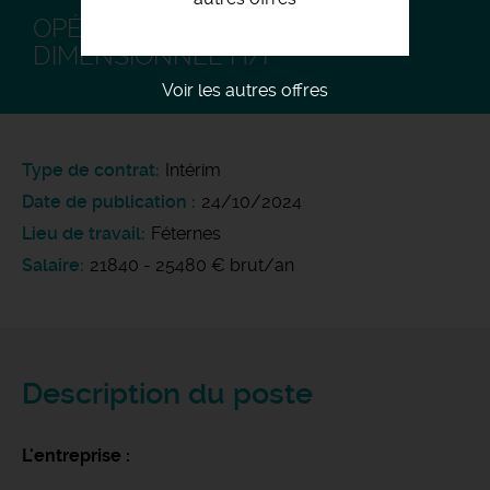
OPÉRATEUR CONTRÔLE
DIMENSIONNEL H/F
Voir les autres offres
Type de contrat
Intérim
Date de publication
24/10/2024
Lieu de travail
Féternes
Salaire
21840 - 25480 € brut/an
Description du poste
L'entreprise :