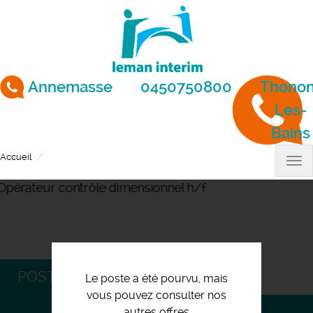
Aller
au
contenu
principal
Annemasse
0450750800
Thonon
Les-
Bains
Accueil
Opérateur contrôle dimensionnel h/f
Tog
nav
POSTULEZ
Le poste a été pourvu, mais
vous pouvez consulter nos
autres offres