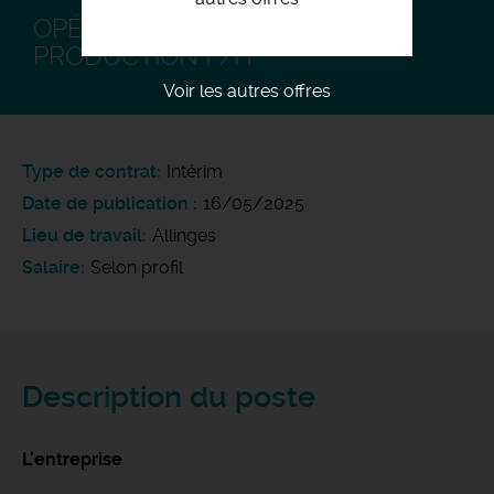
OPÉRATEUR SUR LIGNE DE
PRODUCTION F/H
Voir les autres offres
Type de contrat
Intérim
Date de publication
16/05/2025
Lieu de travail
Allinges
Salaire
Selon profil
Description du poste
L'entreprise