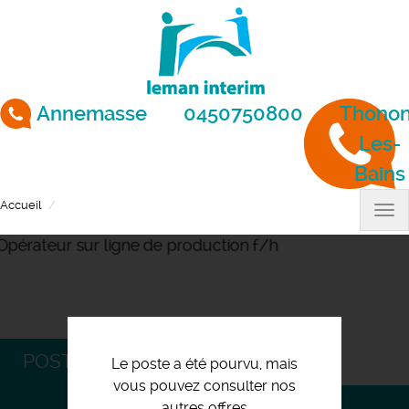
Aller
au
contenu
principal
Annemasse
0450750800
Thonon
Les-
Bains
Accueil
Opérateur sur ligne de production f/h
Tog
nav
POSTULEZ
Le poste a été pourvu, mais
vous pouvez consulter nos
autres offres