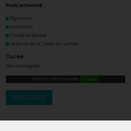
Profil recherché :
Rigoureux
Autonome
Travail en équipe
ce poste est à Chens sur Leman
Durée
Non renseignée
AddToAny (share) is disabled.
✓ Allow
POSTULEZ