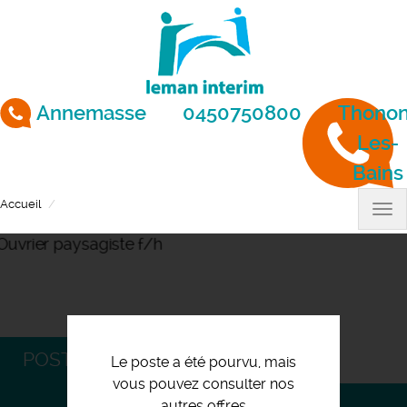
Aller
au
contenu
principal
Annemasse
0450750800
Thonon
Les-
Bains
Accueil
Ouvrier paysagiste f/h
Tog
nav
POSTULEZ
Le poste a été pourvu, mais
vous pouvez consulter nos
autres offres