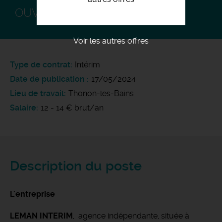
OUVRIER PAYSAGISTE F/H
Voir les autres offres
Type de contrat
Intérim
Date de publication
17/05/2024
Lieu de travail
Thonon-les-Bains
Salaire
12 - 14 € brut/an
Description du poste
L'entreprise
LEMAN INTERIM
, agence indépendante, située à