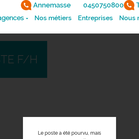
Annemasse
0450750800
agences
Nos métiers
Entreprises
Nous r
TE F/H
Le poste a été pourvu, mais