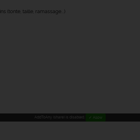
s (tonte, taille, ramassage...)
AddToAny (share) is disabled.
✓ Allow