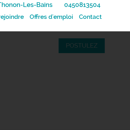
Thonon-Les-Bains
0450813504
ejoindre
Offres d'emploi
Contact
POSTULEZ