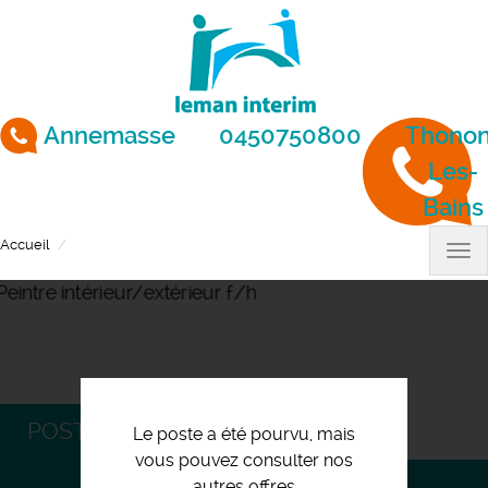
Aller
au
contenu
principal
Annemasse
0450750800
Thonon
Les-
Bains
Accueil
Peintre intérieur/extérieur f/h
Tog
nav
POSTULEZ
Le poste a été pourvu, mais
vous pouvez consulter nos
autres offres