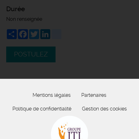
Durée
Non renseignée
Share
Facebook
Twitter
LinkedIn
viadeo
POSTULEZ
Mentions légales
Partenaires
Politique de confidentialité
Gestion des cookies