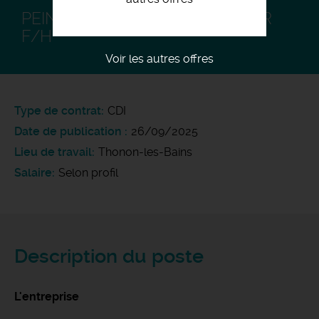
PEINTRE INTÉRIEUR/EXTÉRIEUR
F/H
Voir les autres offres
Type de contrat
CDI
Date de publication
26/09/2025
Lieu de travail
Thonon-les-Bains
Salaire
Selon profil
Description du poste
L'entreprise