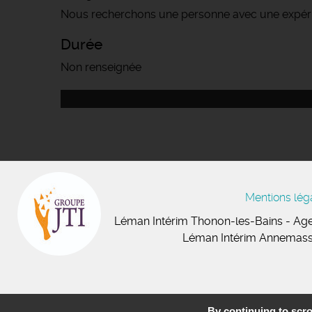
Nous recherchons une personne avec une expérie
Durée
Non renseignée
Mentions lég
Léman Intérim
Thonon-les-Bains
- Age
Léman Intérim Annemas
By continuing to scrol