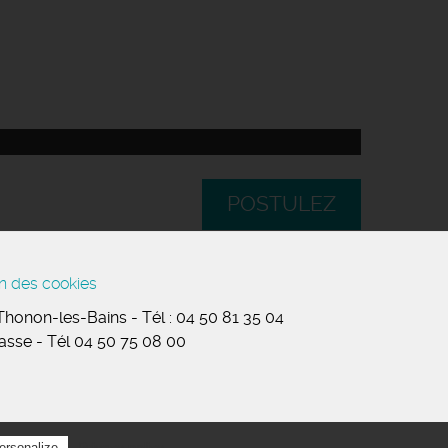
POSTULEZ
n des cookies
 Thonon-les-Bains
-
Tél :
04 50 81 35 04
masse
-
Tél 04 50 75 08 00
Privacy policy
ersonalize