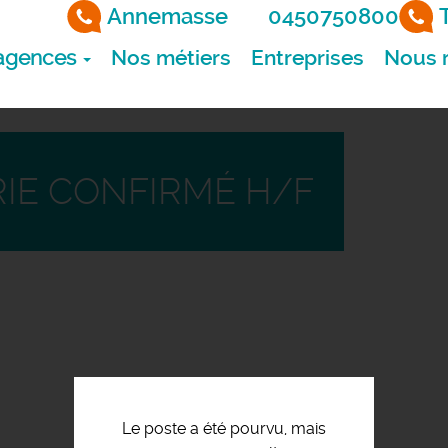
Annemasse
0450750800
agences
Nos métiers
Entreprises
Nous r
IE CONFIRMÉ H/F
Le poste a été pourvu, mais