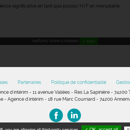
nce significative en tant que poseur H/F en menuiserie.
AddToAny (share) is disabled.
✓ Allow
ales
Partenaires
Politique de confidentialité
Gestio
nce d'intérim - 11
avenue Vallées
- Res La Sapinière - 74200
se
- Agence d'intérim - 18 rue Marc Courriard - 74200 Anne
l,
you are allowing all third-party services
✓ OK, accept all
P