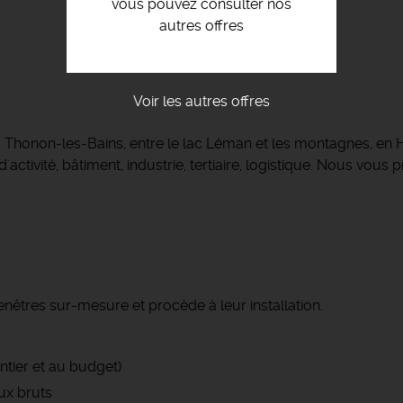
vous pouvez consulter nos
autres offres
Voir les autres offres
à Thonon-les-Bains, entre le lac Léman et les montagnes, en
activité, bâtiment, industrie, tertiaire, logistique. Nous vou
enêtres sur-mesure et procède à leur installation.
ntier et au budget)
ux bruts