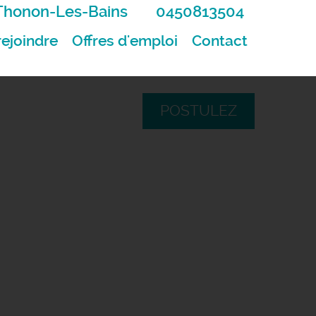
Thonon-Les-Bains
0450813504
ejoindre
Offres d'emploi
Contact
POSTULEZ