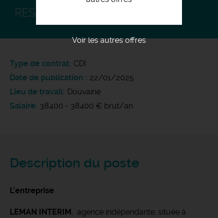
RESPONSABLE ATELIER PL F/H
Voir les autres offres
Type de contrat
CDI
Date de publication
22/01/2025
Lieu de travail
Douvaine
Salaire
38400 - 38400 € brut/an
Description du poste
L'entreprise
LEMAN INTERIM
, agence indépendante, située à