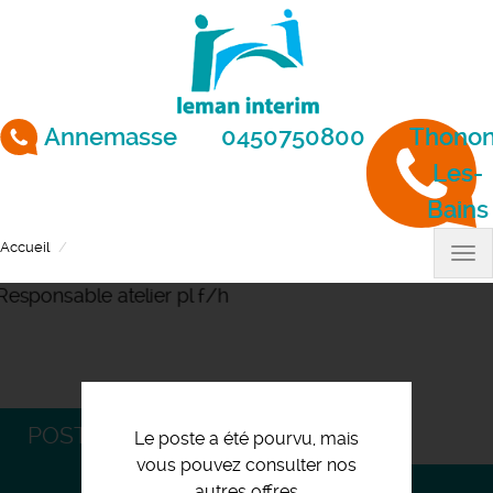
Aller
au
contenu
principal
Annemasse
0450750800
Thonon
Les-
Bains
Accueil
Responsable atelier pl f/h
Tog
nav
POSTULEZ
Le poste a été pourvu, mais
vous pouvez consulter nos
autres offres