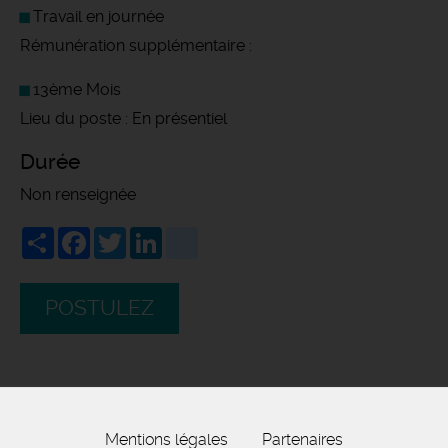
Travail en journée
Rémunération supplémentaire :
13ème Mois
Lieu du poste : En présentiel
Durée
Non renseignée
Share
Facebook
Twitter
LinkedIn
viadeo
POSTULEZ
Mentions légales
Partenaires