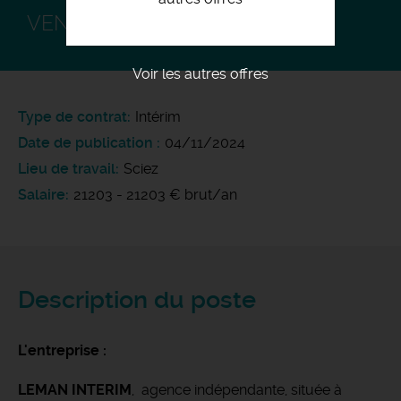
VENDEUR H/F
Voir les autres offres
Type de contrat
Intérim
Date de publication
04/11/2024
Lieu de travail
Sciez
Salaire
21203 - 21203 € brut/an
Description du poste
L'entreprise :
LEMAN INTERIM
, agence indépendante, située à