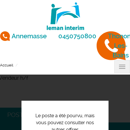
Aller
au
contenu
principal
Annemasse
0450750800
Thonon
Les-
Bains
Accueil
Vendeur h/f
Tog
nav
POSTULEZ
Le poste a été pourvu, mais
vous pouvez consulter nos
autres offres