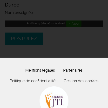
Durée
Non renseignée
AddToAny (share) is disabled.
✓ Allow
POSTULEZ
Mentions légales
Partenaires
Politique de confidentialité
Gestion des cookies