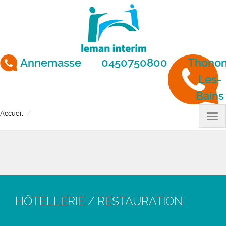
Aller
au
contenu
principal
Annemasse
0450750800
Thonon
Les-
Bains
Accueil
Hôtellerie / Restauration
Tog
nav
HÔTELLERIE / RESTAURATION